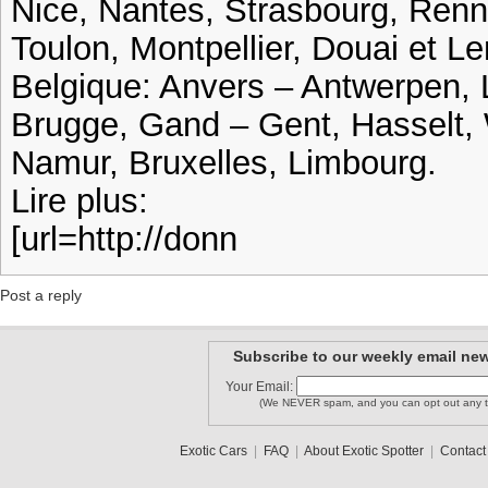
Nice, Nantes, Strasbourg, Ren
Toulon, Montpellier, Douai et Le
Belgique: Anvers – Antwerpen, 
Brugge, Gand – Gent, Hasselt, 
Namur, Bruxelles, Limbourg.
Lire plus:
[url=http://donn
Post a reply
Subscribe to our weekly email new
Your Email:
(We NEVER spam, and you can opt out any t
Exotic Cars
|
FAQ
|
About Exotic Spotter
|
Contact