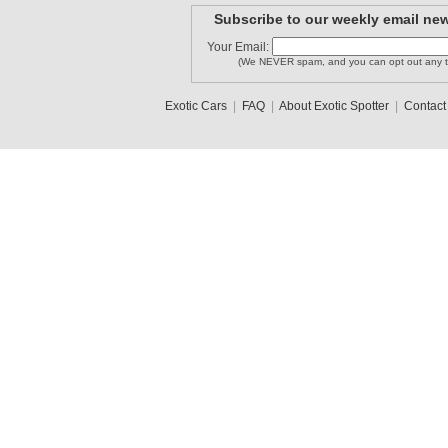
Subscribe to our weekly email new
Your Email:
(We NEVER spam, and you can opt out any t
Exotic Cars
|
FAQ
|
About Exotic Spotter
|
Contact