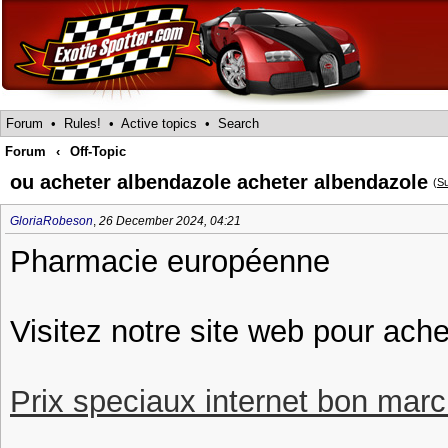
Forum
•
Rules!
•
Active topics
•
Search
Forum
‹
Off-Topic
ou acheter albendazole acheter albendazole
(
Su
GloriaRobeson
,
26 December 2024, 04:21
Pharmacie européenne
Visitez notre site web pour ach
Prix speciaux internet bon march