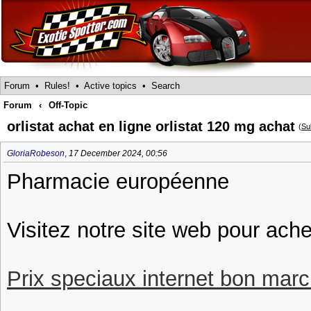
Forum
•
Rules!
•
Active topics
•
Search
Forum
‹
Off-Topic
orlistat achat en ligne orlistat 120 mg achat
(
Su
GloriaRobeson
,
17 December 2024, 00:56
Pharmacie européenne
Visitez notre site web pour achet
Prix speciaux internet bon march