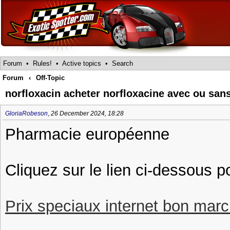
Forum
•
Rules!
•
Active topics
•
Search
Forum
‹
Off-Topic
norfloxacin acheter norfloxacine avec ou sa
GloriaRobeson
,
26 December 2024, 18:28
Pharmacie européenne
Cliquez sur le lien ci-dessous p
Prix speciaux internet bon march