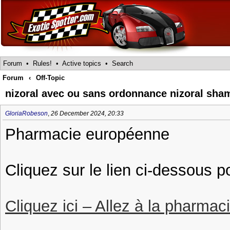
Forum
•
Rules!
•
Active topics
•
Search
Forum
‹
Off-Topic
nizoral avec ou sans ordonnance nizoral sha
GloriaRobeson
,
26 December 2024, 20:33
Pharmacie européenne
Cliquez sur le lien ci-dessous p
Cliquez ici – Allez à la pharmac