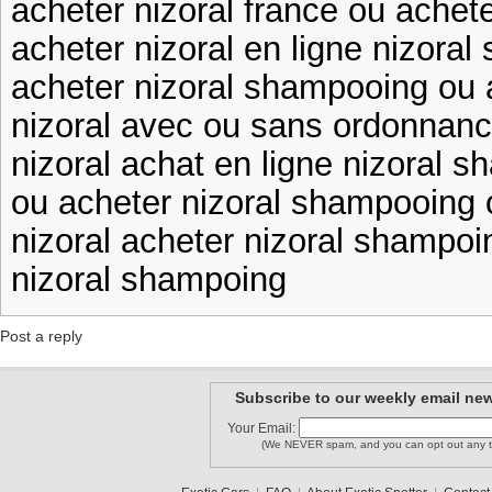
acheter nizoral france ou achete
acheter nizoral en ligne nizora
acheter nizoral shampooing ou a
nizoral avec ou sans ordonnance
nizoral achat en ligne nizoral 
ou acheter nizoral shampooing o
nizoral acheter nizoral shampoi
nizoral shampoing
Post a reply
Subscribe to our weekly email new
Your Email:
(We NEVER spam, and you can opt out any t