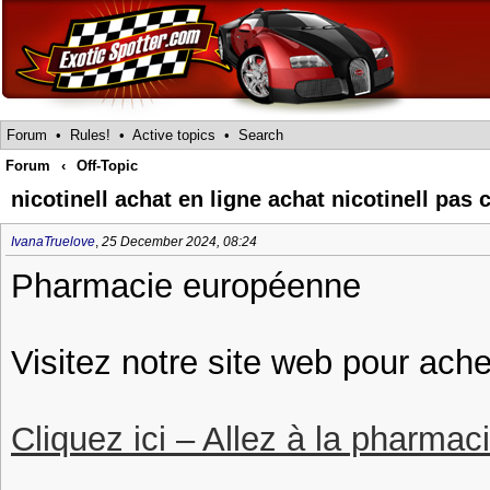
Forum
•
Rules!
•
Active topics
•
Search
Forum
‹
Off-Topic
nicotinell achat en ligne achat nicotinell pas 
IvanaTruelove
,
25 December 2024, 08:24
Pharmacie européenne
Visitez notre site web pour achet
Cliquez ici – Allez à la pharmac