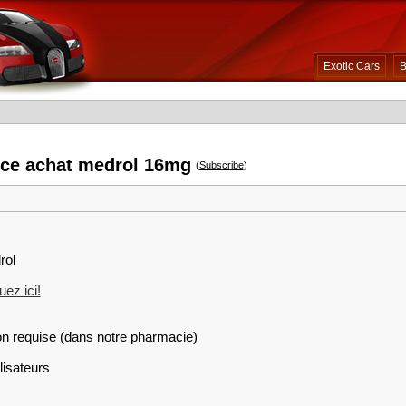
Exotic Cars
B
ce achat medrol 16mg
(
Subscribe
)
rol
ez ici!
on requise (dans notre pharmacie)
lisateurs