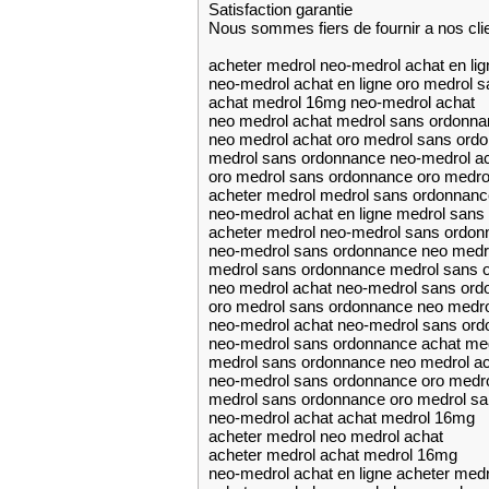
Satisfaction garantie
Nous sommes fiers de fournir a nos cli
acheter medrol neo-medrol achat en lig
neo-medrol achat en ligne oro medrol 
achat medrol 16mg neo-medrol achat
neo medrol achat medrol sans ordonn
neo medrol achat oro medrol sans ord
medrol sans ordonnance neo-medrol ach
oro medrol sans ordonnance oro medro
acheter medrol medrol sans ordonnanc
neo-medrol achat en ligne medrol sans
acheter medrol neo-medrol sans ordon
neo-medrol sans ordonnance neo medr
medrol sans ordonnance medrol sans 
neo medrol achat neo-medrol sans or
oro medrol sans ordonnance neo medro
neo-medrol achat neo-medrol sans or
neo-medrol sans ordonnance achat me
medrol sans ordonnance neo medrol a
neo-medrol sans ordonnance oro medr
medrol sans ordonnance oro medrol s
neo-medrol achat achat medrol 16mg
acheter medrol neo medrol achat
acheter medrol achat medrol 16mg
neo-medrol achat en ligne acheter medr