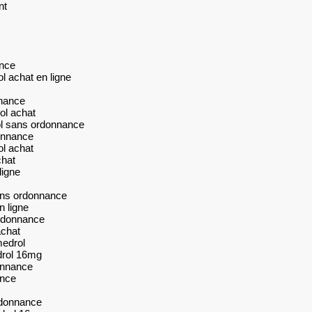
nt
ance
 achat en ligne
nance
ol achat
l sans ordonnance
onnance
l achat
chat
ligne
ans ordonnance
 ligne
rdonnance
achat
edrol
drol 16mg
onnance
ance
rdonnance