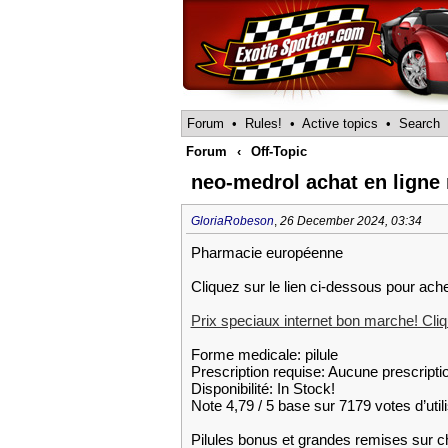
Forum
•
Rules!
•
Active topics
•
Search
Forum
‹
Off-Topic
neo-medrol achat en ligne
GloriaRobeson
,
26 December 2024, 03:34
Pharmacie européenne
Cliquez sur le lien ci-dessous pour ac
Prix speciaux internet bon marche! Cliqu
Forme medicale: pilule
Prescription requise: Aucune prescripti
Disponibilité: In Stock!
Note 4,79 / 5 base sur 7179 votes d’util
Pilules bonus et grandes remises su