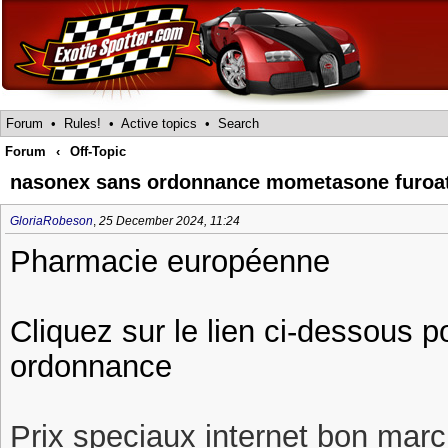
Forum
•
Rules!
•
Active topics
•
Search
Forum
‹
Off-Topic
nasonex sans ordonnance mometasone furoa
GloriaRobeson
,
25 December 2024, 11:24
Pharmacie européenne
Cliquez sur le lien ci-dessous 
ordonnance
Prix speciaux internet bon march