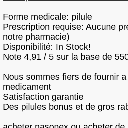
Forme medicale: pilule
Prescription requise: Aucune pr
notre pharmacie)
Disponibilité: In Stock!
Note 4,91 / 5 sur la base de 550
Nous sommes fiers de fournir a n
medicament
Satisfaction garantie
Des pilules bonus et de gros 
acheter nasonex ou acheter de 