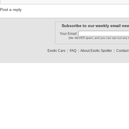
Post a reply
Subscribe to our weekly email new
Your Email:
(We NEVER spam, and you can opt out any t
Exotic Cars
|
FAQ
|
About Exotic Spotter
|
Contact