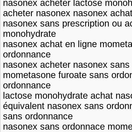
nasonex acheter lactose monoh
acheter nasonex nasonex achat
nasonex sans prescription ou ac
monohydrate
nasonex achat en ligne momet
ordonnance
nasonex acheter nasonex sans 
mometasone furoate sans ordo
ordonnance
lactose monohydrate achat na
équivalent nasonex sans ordon
sans ordonnance
nasonex sans ordonnace mome