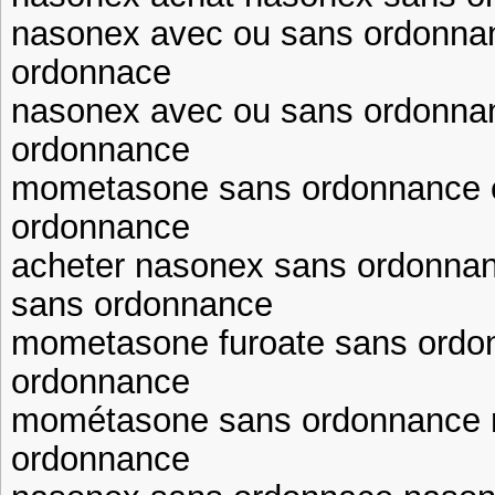
nasonex avec ou sans ordonna
ordonnace
nasonex avec ou sans ordonn
ordonnance
mometasone sans ordonnance e
ordonnance
acheter nasonex sans ordonnan
sans ordonnance
mometasone furoate sans ord
ordonnance
mométasone sans ordonnance 
ordonnance