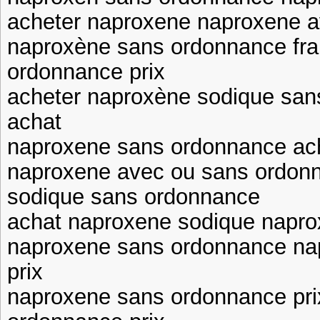
acheter naproxene naproxene 
naproxène sans ordonnance fr
ordonnance prix
acheter naproxène sodique sa
achat
naproxene sans ordonnance ac
naproxene avec ou sans ordon
sodique sans ordonnance
achat naproxene sodique napr
naproxene sans ordonnance na
prix
naproxene sans ordonnance pri