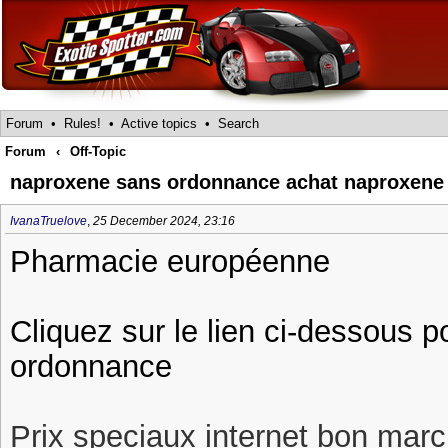
Forum
•
Rules!
•
Active topics
•
Search
Forum
‹
Off-Topic
naproxene sans ordonnance achat naproxene
IvanaTruelove
,
25 December 2024, 23:16
Pharmacie européenne
Cliquez sur le lien ci-dessous 
ordonnance
Prix speciaux internet bon march