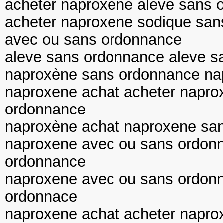
acheter naproxene aleve sans 
acheter naproxene sodique sa
avec ou sans ordonnance
aleve sans ordonnance aleve s
naproxène sans ordonnance na
naproxene achat acheter napro
ordonnance
naproxène achat naproxene sa
naproxene avec ou sans ordon
ordonnance
naproxene avec ou sans ordon
ordonnace
naproxene achat acheter napro