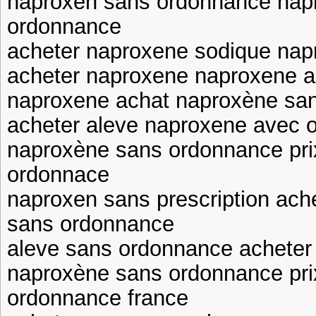
naproxen sans ordonnance nap
ordonnance
acheter naproxene sodique na
acheter naproxene naproxene a
naproxene achat naproxène san
acheter aleve naproxene avec 
naproxène sans ordonnance pri
ordonnace
naproxen sans prescription ach
sans ordonnance
aleve sans ordonnance acheter
naproxène sans ordonnance pri
ordonnance france