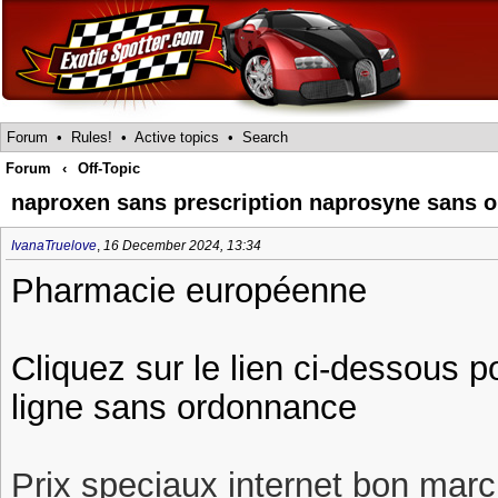
Forum
•
Rules!
•
Active topics
•
Search
Forum
‹
Off-Topic
naproxen sans prescription naprosyne sans 
IvanaTruelove
,
16 December 2024, 13:34
Pharmacie européenne
Cliquez sur le lien ci-dessous 
ligne sans ordonnance
Prix speciaux internet bon march