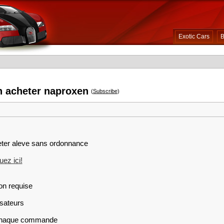
Exotic Cars
B
n acheter naproxen
(
Subscribe
)
heter aleve sans ordonnance
ez ici!
on requise
isateurs
r chaque commande