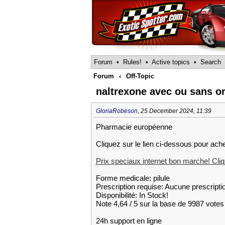
Forum
•
Rules!
•
Active topics
•
Search
Forum
‹
Off-Topic
naltrexone avec ou sans o
GloriaRobeson
,
25 December 2024, 11:39
Pharmacie européenne
Cliquez sur le lien ci-dessous pour ach
Prix speciaux internet bon marche! Cliqu
Forme medicale: pilule
Prescription requise: Aucune prescripti
Disponibilité: In Stock!
Note 4,64 / 5 sur la base de 9987 votes 
24h support en ligne