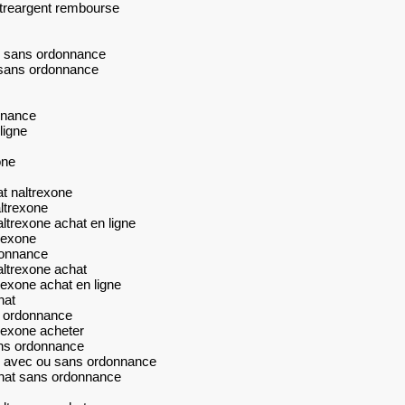
votreargent rembourse
e sans ordonnance
 sans ordonnance
nnance
ligne
one
t naltrexone
ltrexone
ltrexone achat en ligne
rexone
donnance
ltrexone achat
exone achat en ligne
hat
s ordonnance
rexone acheter
ans ordonnance
e avec ou sans ordonnance
chat sans ordonnance