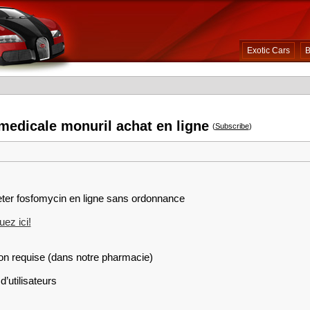
Exotic Cars
B
medicale monuril achat en ligne
(
Subscribe
)
heter fosfomycin en ligne sans ordonnance
ez ici!
on requise (dans notre pharmacie)
’utilisateurs