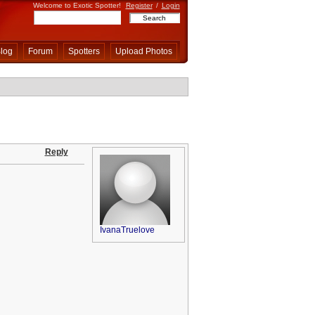
Welcome to Exotic Spotter!
Register
/
Login
log
Forum
Spotters
Upload Photos
Reply
IvanaTruelove