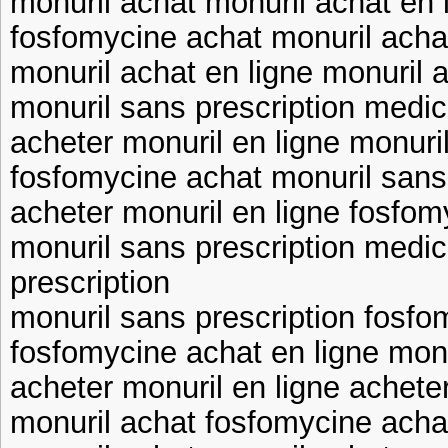
monuril achat monuril achat en 
fosfomycine achat monuril achat
monuril achat en ligne monuril 
monuril sans prescription medic
acheter monuril en ligne monuril
fosfomycine achat monuril sans
acheter monuril en ligne fosfom
monuril sans prescription medic
prescription
monuril sans prescription fosfo
fosfomycine achat en ligne monu
acheter monuril en ligne acheter
monuril achat fosfomycine acha