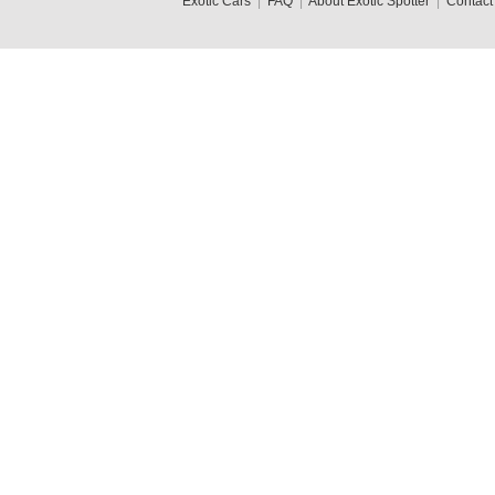
Exotic Cars
|
FAQ
|
About Exotic Spotter
|
Contact