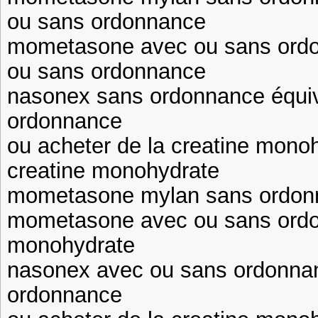
ou sans ordonnance
mometasone avec ou sans ord
ou sans ordonnance
nasonex sans ordonnance équi
ordonnance
ou acheter de la creatine monoh
creatine monohydrate
mometasone mylan sans ordon
mometasone avec ou sans ordo
monohydrate
nasonex avec ou sans ordonna
ordonnance