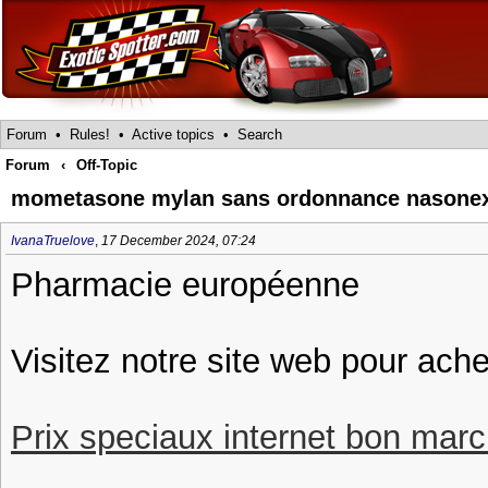
Forum
•
Rules!
•
Active topics
•
Search
Forum
‹
Off-Topic
mometasone mylan sans ordonnance nasonex
IvanaTruelove
,
17 December 2024, 07:24
Pharmacie européenne
Visitez notre site web pour ach
Prix speciaux internet bon march