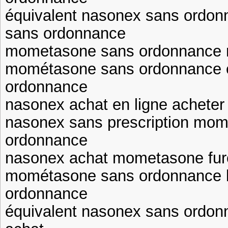
équivalent nasonex sans ordo
sans ordonnance
mometasone sans ordonnance n
mométasone sans ordonnance e
ordonnance
nasonex achat en ligne acheter
nasonex sans prescription mom
ordonnance
nasonex achat mometasone fur
mométasone sans ordonnance 
ordonnance
équivalent nasonex sans ordon