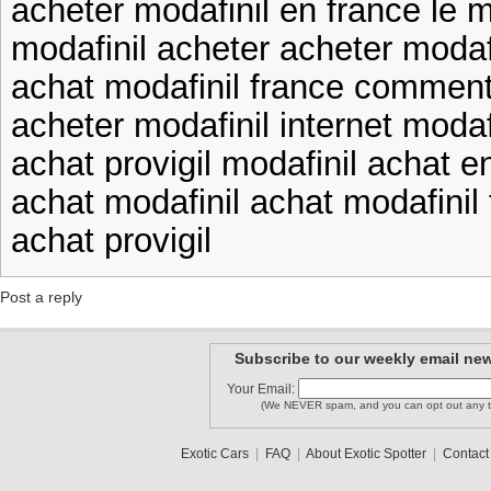
acheter modafinil en france le 
modafinil acheter acheter modaf
achat modafinil france comment
acheter modafinil internet modaf
achat provigil modafinil achat e
achat modafinil achat modafinil
achat provigil
Post a reply
Subscribe to our weekly email new
Your Email:
(We NEVER spam, and you can opt out any t
Exotic Cars
|
FAQ
|
About Exotic Spotter
|
Contact