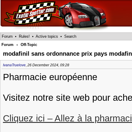
Forum
•
Rules!
•
Active topics
•
Search
Forum
‹
Off-Topic
modafinil sans ordonnance prix pays modafin
IvanaTruelove
,
26 December 2024, 09:28
Pharmacie européenne
Visitez notre site web pour achet
Cliquez ici – Allez à la pharmac