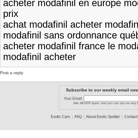
acheter modafinil en europe mo
prix
achat modafinil acheter modafin
modafinil sans ordonnance québ
acheter modafinil france le mod
modafinil acheter
Post a reply
Subscribe to our weekly email new
Your Email:
(We NEVER spam, and you can opt out any t
Exotic Cars
|
FAQ
|
About Exotic Spotter
|
Contact