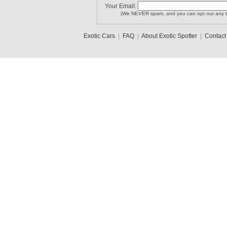
Your Email:
(We NEVER spam, and you can opt out any t
Exotic Cars
|
FAQ
|
About Exotic Spotter
|
Contact