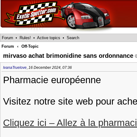
Forum
•
Rules!
•
Active topics
•
Search
Forum
‹
Off-Topic
mirvaso achat brimonidine sans ordonnance
(
IvanaTruelove
,
16 December 2024, 07:36
Pharmacie européenne
Visitez notre site web pour ach
Cliquez ici – Allez à la pharmac