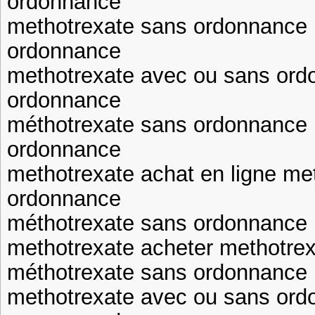
ordonnance
methotrexate sans ordonnance 
ordonnance
methotrexate avec ou sans ord
ordonnance
méthotrexate sans ordonnance 
ordonnance
methotrexate achat en ligne me
ordonnance
méthotrexate sans ordonnance 
methotrexate acheter methotrex
méthotrexate sans ordonnance 
methotrexate avec ou sans ord