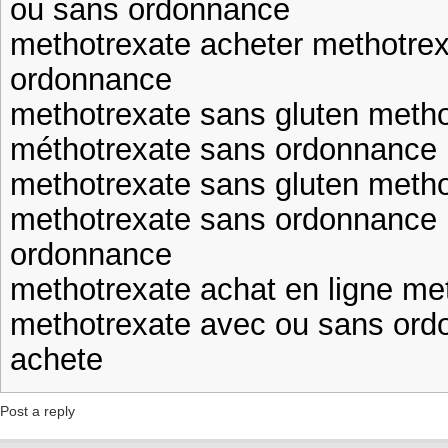
ou sans ordonnance
methotrexate acheter methotre
ordonnance
methotrexate sans gluten metho
méthotrexate sans ordonnance 
methotrexate sans gluten metho
methotrexate sans ordonnance 
ordonnance
methotrexate achat en ligne me
methotrexate avec ou sans ord
achete
Post a reply