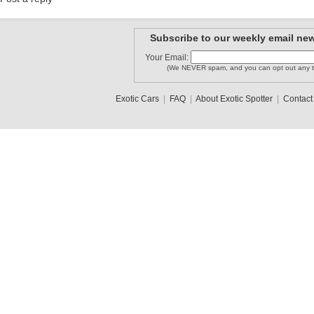
Subscribe to our weekly email new
Your Email:
(We NEVER spam, and you can opt out any t
Exotic Cars
|
FAQ
|
About Exotic Spotter
|
Contact