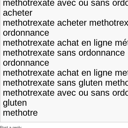
methotrexate avec ou sans ord
acheter
methotrexate acheter methotre
ordonnance
methotrexate achat en ligne m
methotrexate sans ordonnance 
ordonnance
methotrexate achat en ligne m
methotrexate sans gluten metho
methotrexate avec ou sans ord
gluten
methotre
Post a reply