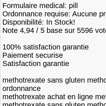
Formulaire medical: pill
Ordonnance requise: Aucune pre
Disponibilité: In Stock!
Note 4,94 / 5 base sur 5596 vote
100% satisfaction garantie
Paiement securise
Satisfaction garantie
methotrexate sans gluten meth
ordonnance
methotrexate achat en ligne me
methotrexate sans gluten meth