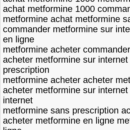
achat metformine 1000 command
metformine achat metformine sa
commander metformine sur inte
en ligne
metformine acheter commander 
acheter metformine sur interne
prescription
metformine acheter acheter met
acheter metformine sur internet
internet
metformine sans prescription a
acheter metformine en ligne me