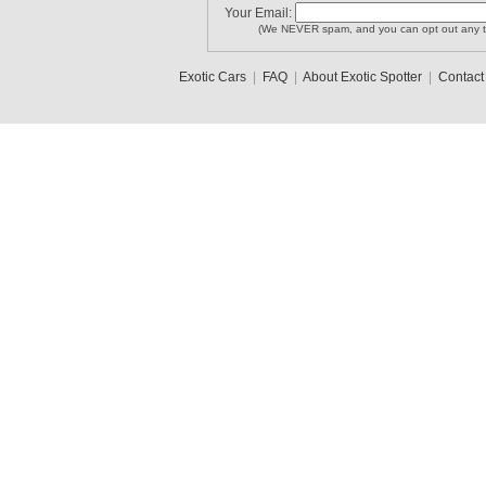
Your Email:
(We NEVER spam, and you can opt out any t
Exotic Cars
|
FAQ
|
About Exotic Spotter
|
Contact