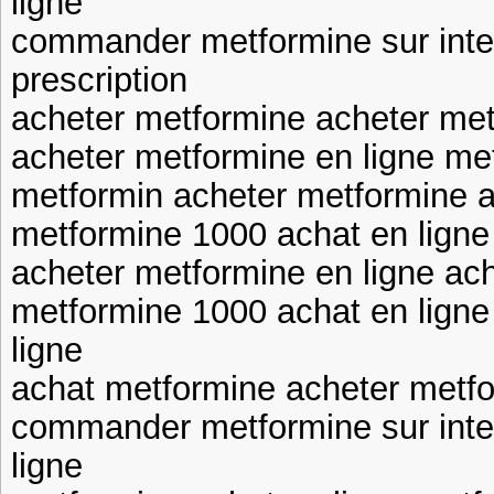
ligne
commander metformine sur inte
prescription
acheter metformine acheter met
acheter metformine en ligne me
metformin acheter metformine a
metformine 1000 achat en lign
acheter metformine en ligne ac
metformine 1000 achat en ligne
ligne
achat metformine acheter metfo
commander metformine sur inte
ligne