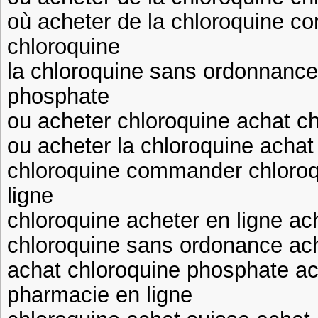
où acheter de la chloroquine c
chloroquine
la chloroquine sans ordonnance
phosphate
ou acheter chloroquine achat c
ou acheter la chloroquine achat
chloroquine commander chloro
ligne
chloroquine acheter en ligne a
chloroquine sans ordonance ac
achat chloroquine phosphate ac
pharmacie en ligne