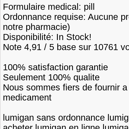
Formulaire medical: pill
Ordonnance requise: Aucune pre
notre pharmacie)
Disponibilité: In Stock!
Note 4,91 / 5 base sur 10761 vot
100% satisfaction garantie
Seulement 100% qualite
Nous sommes fiers de fournir a n
medicament
lumigan sans ordonnance lumi
acheter lumigan en ligne lumig