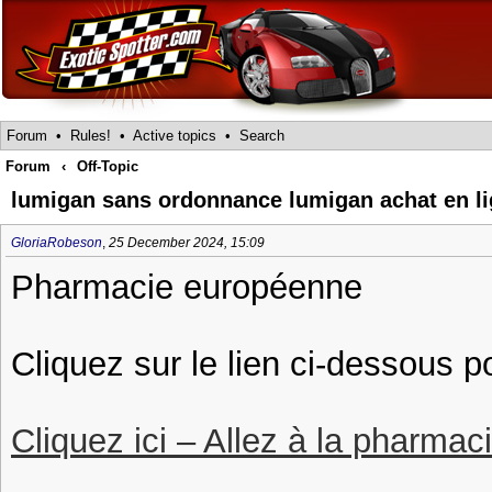
Forum
•
Rules!
•
Active topics
•
Search
Forum
‹
Off-Topic
lumigan sans ordonnance lumigan achat en l
GloriaRobeson
,
25 December 2024, 15:09
Pharmacie européenne
Cliquez sur le lien ci-dessous p
Cliquez ici – Allez à la pharmac