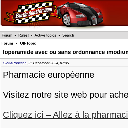
Forum
•
Rules!
•
Active topics
•
Search
Forum
‹
Off-Topic
loperamide avec ou sans ordonnance imodiu
GloriaRobeson
,
25 December 2024, 07:05
Pharmacie européenne
Visitez notre site web pour ach
Cliquez ici – Allez à la pharmac