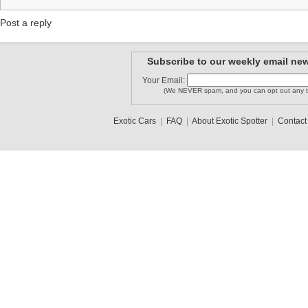
Post a reply
Subscribe to our weekly email new
Your Email:
(We NEVER spam, and you can opt out any t
Exotic Cars
|
FAQ
|
About Exotic Spotter
|
Contact