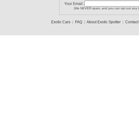
Your Email:
(We NEVER spam, and you can opt out any t
Exotic Cars
|
FAQ
|
About Exotic Spotter
|
Contact