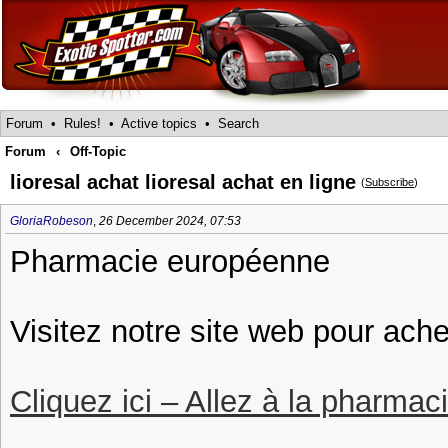
Forum
•
Rules!
•
Active topics
•
Search
Forum
‹
Off-Topic
lioresal achat lioresal achat en ligne
(
Subscribe
)
GloriaRobeson
,
26 December 2024, 07:53
Pharmacie européenne
Visitez notre site web pour achet
Cliquez ici – Allez à la pharmac