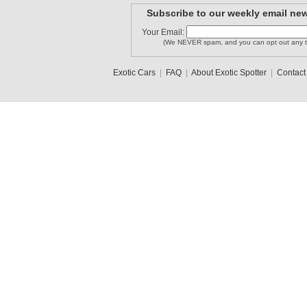
Subscribe to our weekly email new
Your Email:
(We NEVER spam, and you can opt out any t
Exotic Cars
|
FAQ
|
About Exotic Spotter
|
Contact