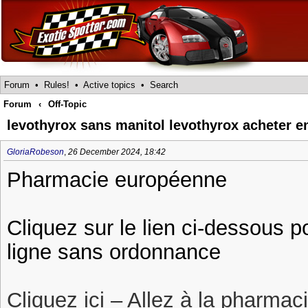
Forum
•
Rules!
•
Active topics
•
Search
Forum
‹
Off-Topic
levothyrox sans manitol levothyrox acheter en
GloriaRobeson
,
26 December 2024, 18:42
Pharmacie européenne
Cliquez sur le lien ci-dessous p
ligne sans ordonnance
Cliquez ici – Allez à la pharmac