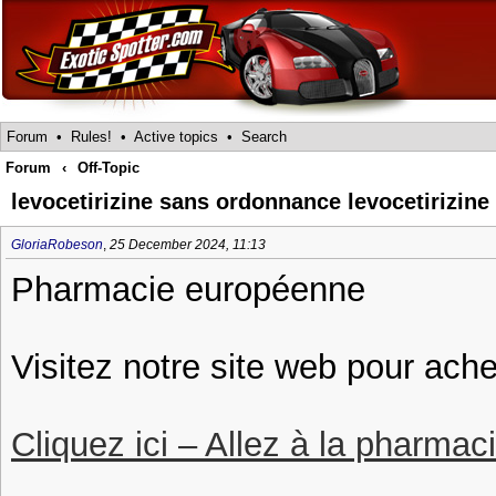
Forum
•
Rules!
•
Active topics
•
Search
Forum
‹
Off-Topic
levocetirizine sans ordonnance levocetirizin
GloriaRobeson
,
25 December 2024, 11:13
Pharmacie européenne
Visitez notre site web pour ache
Cliquez ici – Allez à la pharmac