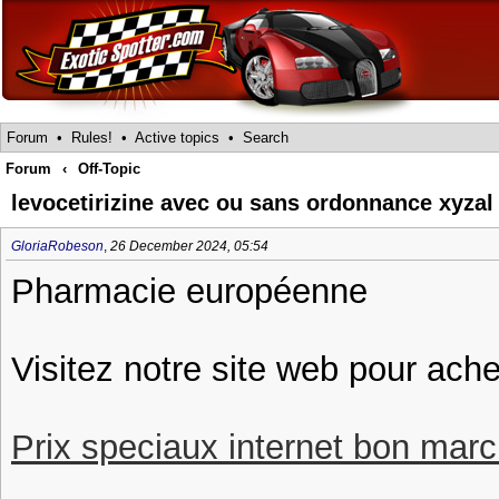
Forum
•
Rules!
•
Active topics
•
Search
Forum
‹
Off-Topic
levocetirizine avec ou sans ordonnance xyza
GloriaRobeson
,
26 December 2024, 05:54
Pharmacie européenne
Visitez notre site web pour ache
Prix speciaux internet bon march