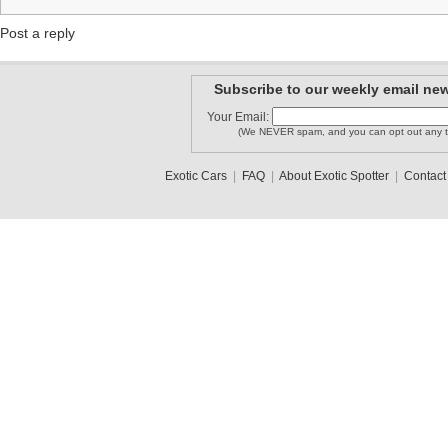
Post a reply
Subscribe to our weekly email new
Your Email:
(We NEVER spam, and you can opt out any t
Exotic Cars
|
FAQ
|
About Exotic Spotter
|
Contact