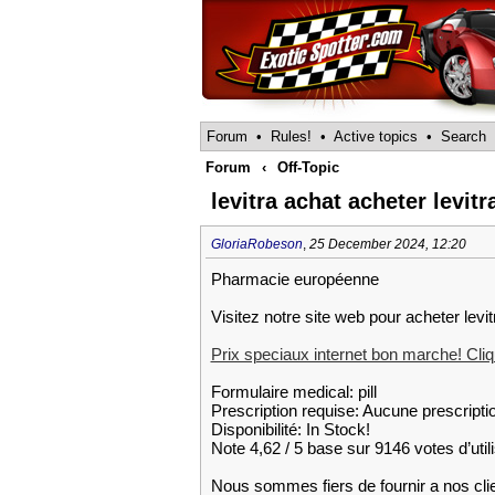
Forum
•
Rules!
•
Active topics
•
Search
Forum
‹
Off-Topic
levitra achat acheter levitr
GloriaRobeson
,
25 December 2024, 12:20
Pharmacie européenne
Visitez notre site web pour acheter levit
Prix speciaux internet bon marche! Cliqu
Formulaire medical: pill
Prescription requise: Aucune prescripti
Disponibilité: In Stock!
Note 4,62 / 5 base sur 9146 votes d’util
Nous sommes fiers de fournir a nos cli