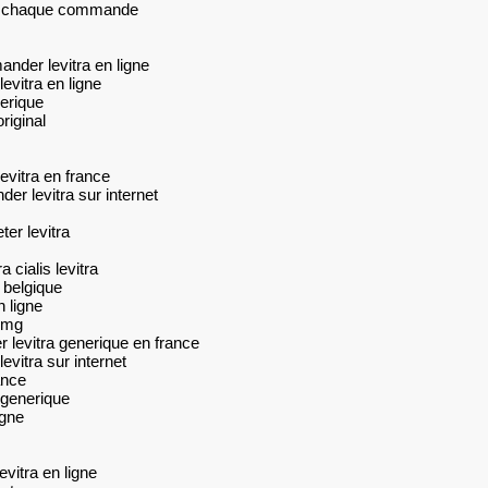
sur chaque commande
ander levitra en ligne
evitra en ligne
nerique
riginal
levitra en france
r levitra sur internet
ter levitra
 cialis levitra
a belgique
n ligne
0 mg
er levitra generique en france
vitra sur internet
ance
a generique
igne
vitra en ligne