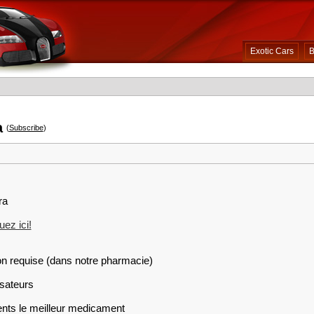
Exotic Cars
B
a
(
Subscribe
)
ra
ez ici!
on requise (dans notre pharmacie)
isateurs
ents le meilleur medicament