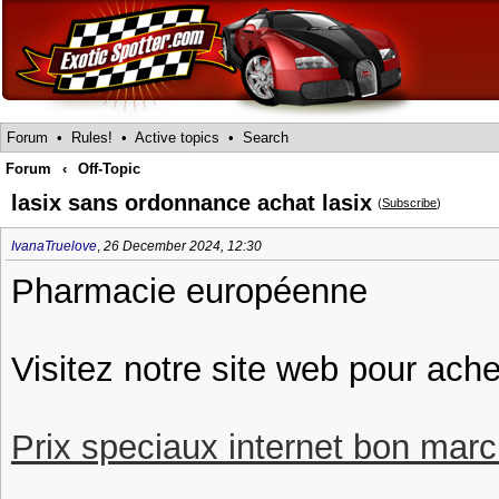
Forum
•
Rules!
•
Active topics
•
Search
Forum
‹
Off-Topic
lasix sans ordonnance achat lasix
(
Subscribe
)
IvanaTruelove
,
26 December 2024, 12:30
Pharmacie européenne
Visitez notre site web pour ache
Prix speciaux internet bon march