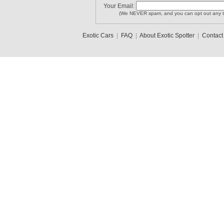
Your Email:
(We NEVER spam, and you can opt out any t
Exotic Cars
|
FAQ
|
About Exotic Spotter
|
Contact