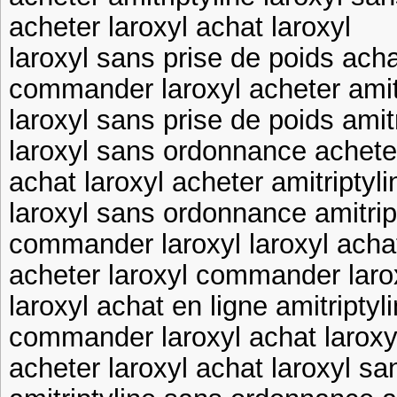
acheter laroxyl achat laroxyl
laroxyl sans prise de poids acha
commander laroxyl acheter amitr
laroxyl sans prise de poids ami
laroxyl sans ordonnance acheter
achat laroxyl acheter amitriptyli
laroxyl sans ordonnance amitri
commander laroxyl laroxyl achat
acheter laroxyl commander laro
laroxyl achat en ligne amitript
commander laroxyl achat laroxy
acheter laroxyl achat laroxyl s