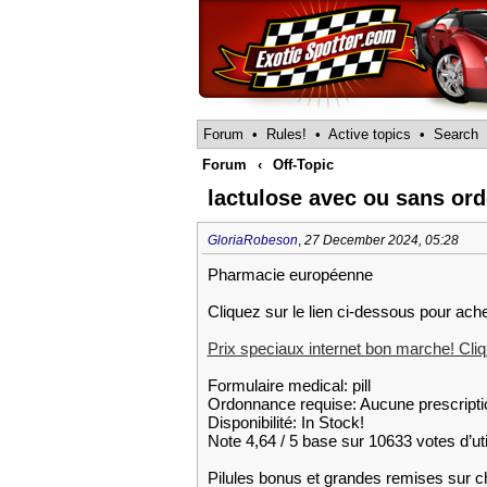
Forum
•
Rules!
•
Active topics
•
Search
Forum
‹
Off-Topic
lactulose avec ou sans or
GloriaRobeson
,
27 December 2024, 05:28
Pharmacie européenne
Cliquez sur le lien ci-dessous pour ach
Prix speciaux internet bon marche! Cliqu
Formulaire medical: pill
Ordonnance requise: Aucune prescripti
Disponibilité: In Stock!
Note 4,64 / 5 base sur 10633 votes d’uti
Pilules bonus et grandes remises su