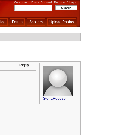
Welcome to Exotic Spotter!
Register
/
Login
log
Forum
Spotters
Upload Photos
Reply
GloriaRobeson