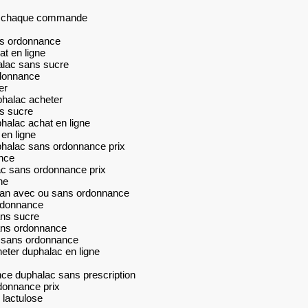
sur chaque commande
ns ordonnance
t en ligne
alac sans sucre
rdonnance
er
halac acheter
ns sucre
halac achat en ligne
en ligne
phalac sans ordonnance prix
nce
ac sans ordonnance prix
ne
ylan avec ou sans ordonnance
ordonnance
ans sucre
sans ordonnance
u sans ordonnance
ter duphalac en ligne
ce duphalac sans prescription
donnance prix
 lactulose