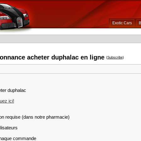
Exotic Cars
B
donnance acheter duphalac en ligne
(
Subscribe
)
eter duphalac
ez ici!
on requise (dans notre pharmacie)
lisateurs
r chaque commande