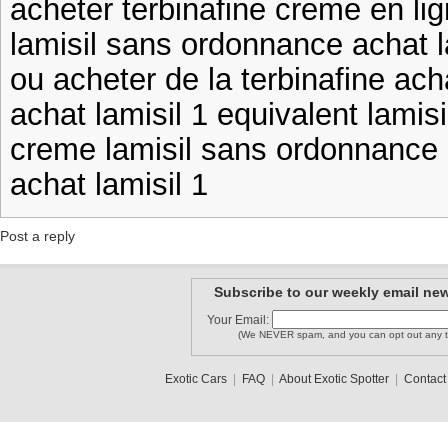
acheter terbinafine creme en lig
lamisil sans ordonnance achat 
ou acheter de la terbinafine ac
achat lamisil 1 equivalent lami
creme lamisil sans ordonnance o
achat lamisil 1
Post a reply
Subscribe to our weekly email new
Your Email:
(We NEVER spam, and you can opt out any t
Exotic Cars
|
FAQ
|
About Exotic Spotter
|
Contact