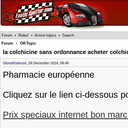
Forum
•
Rules!
•
Active topics
•
Search
Forum
‹
Off-Topic
la colchicine sans ordonnance acheter colchi
GloriaRobeson
,
26 December 2024, 08:46
Pharmacie européenne
Cliquez sur le lien ci-dessous p
Prix speciaux internet bon march