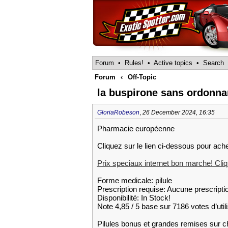
Forum
•
Rules!
•
Active topics
•
Search
Forum
‹
Off-Topic
la buspirone sans ordonna
GloriaRobeson
,
26 December 2024, 16:35
Pharmacie européenne
Cliquez sur le lien ci-dessous pour ach
Prix speciaux internet bon marche! Cliqu
Forme medicale: pilule
Prescription requise: Aucune prescripti
Disponibilité: In Stock!
Note 4,85 / 5 base sur 7186 votes d’util
Pilules bonus et grandes remises su