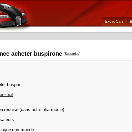
Exotic Cars
B
nce acheter buspirone
(
Subscribe
)
eter buspar
ez ici!
on requise (dans notre pharmacie)
isateurs
r chaque commande