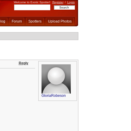
Welcome to Exotic Spotter!
Register
/
Login
log
Forum
Spotters
Upload Photos
Reply
GloriaRobeson