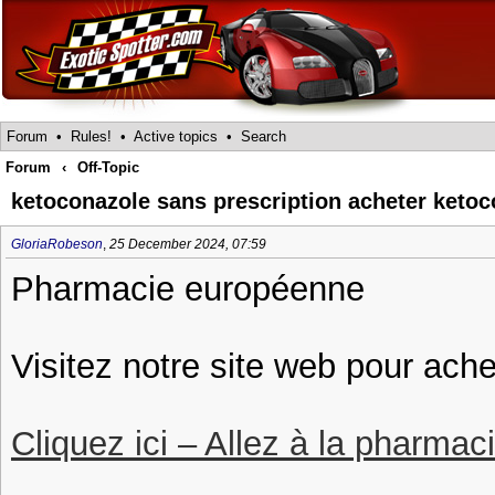
Forum
•
Rules!
•
Active topics
•
Search
Forum
‹
Off-Topic
ketoconazole sans prescription acheter keto
GloriaRobeson
,
25 December 2024, 07:59
Pharmacie européenne
Visitez notre site web pour ach
Cliquez ici – Allez à la pharmac