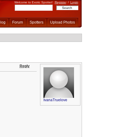
Welcome to Exotic Spotter!
Register
/
Login
log
Forum
Spotters
Upload Photos
Reply
IvanaTruelove