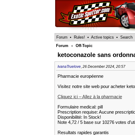
Forum
•
Rules!
•
Active topics
•
Search
Forum
‹
Off-Topic
ketoconazole sans ordonn
IvanaTruelove
,
26 December 2024, 20:57
Pharmacie européenne
Visitez notre site web pour acheter ket
Cliquez ici – Allez à la pharmacie
Formulaire medical: pill
Prescription requise: Aucune prescripti
Disponibilité: In Stock!
Note 4,72 / 5 base sur 10276 votes d’uti
Resultats rapides garantis