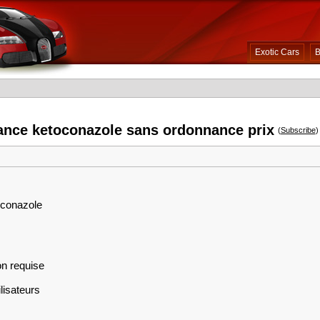
Exotic Cars
B
ance ketoconazole sans ordonnance prix
(
Subscribe
)
oconazole
on requise
lisateurs