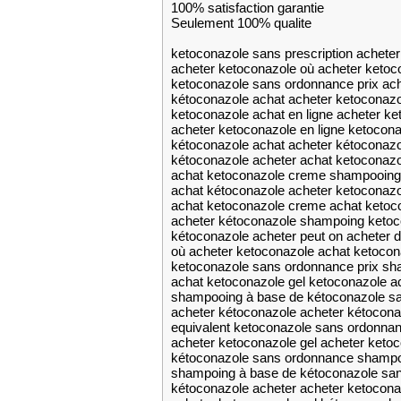
100% satisfaction garantie
Seulement 100% qualite
ketoconazole sans prescription achete
acheter ketoconazole où acheter ketoc
ketoconazole sans ordonnance prix ac
kétoconazole achat acheter ketoconazo
ketoconazole achat en ligne acheter k
acheter ketoconazole en ligne ketocona
kétoconazole achat acheter kétoconazo
kétoconazole acheter achat ketoconazo
achat ketoconazole creme shampooing
achat kétoconazole acheter ketoconaz
achat ketoconazole creme achat ketoc
acheter kétoconazole shampoing keto
kétoconazole acheter peut on acheter 
où acheter ketoconazole achat ketoco
ketoconazole sans ordonnance prix sh
achat ketoconazole gel ketoconazole ac
shampooing à base de kétoconazole sa
acheter kétoconazole acheter kétocona
equivalent ketoconazole sans ordonna
acheter ketoconazole gel acheter keto
kétoconazole sans ordonnance shampo
shampoing à base de kétoconazole san
kétoconazole acheter acheter ketocona