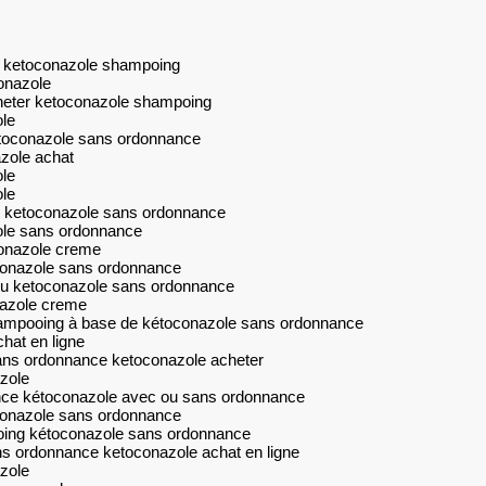
r ketoconazole shampoing
onazole
heter ketoconazole shampoing
le
etoconazole sans ordonnance
zole achat
le
le
 ketoconazole sans ordonnance
ole sans ordonnance
onazole creme
conazole sans ordonnance
du ketoconazole sans ordonnance
nazole creme
ampooing à base de kétoconazole sans ordonnance
hat en ligne
ns ordonnance ketoconazole acheter
zole
nce kétoconazole avec ou sans ordonnance
conazole sans ordonnance
ing kétoconazole sans ordonnance
s ordonnance ketoconazole achat en ligne
zole