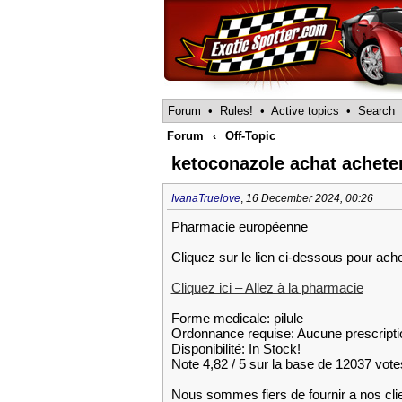
Forum
•
Rules!
•
Active topics
•
Search
Forum
‹
Off-Topic
ketoconazole achat acheter
IvanaTruelove
,
16 December 2024, 00:26
Pharmacie européenne
Cliquez sur le lien ci-dessous pour ach
Cliquez ici – Allez à la pharmacie
Forme medicale: pilule
Ordonnance requise: Aucune prescripti
Disponibilité: In Stock!
Note 4,82 / 5 sur la base de 12037 votes
Nous sommes fiers de fournir a nos cli