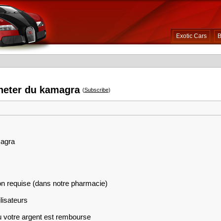
Exotic Cars
B
heter du kamagra
(
Subscribe
)
magra
on requise (dans notre pharmacie)
lisateurs
ou votre argent est rembourse