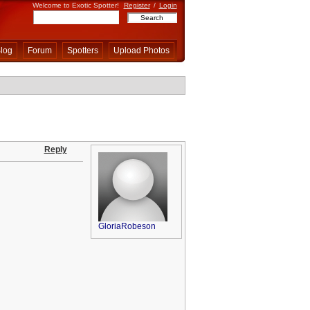
Welcome to Exotic Spotter!
Register
/
Login
log
Forum
Spotters
Upload Photos
Reply
GloriaRobeson