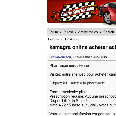
Forum
•
Rules!
•
Active topics
•
Search
Forum
‹
Off-Topic
kamagra online acheter ac
GloriaRobeson
,
27 December 2024, 03:15
Pharmacie européenne
Visitez notre site web pour acheter ka
Cliquez ici – Allez à la pharmacie
Forme medicale: pilule
Prescription requise: Aucune prescripti
Disponibilité: In Stock!
Note 4,72 / 5 base sur 12861 votes d’uti
Votre entiere satisfaction est garantie 