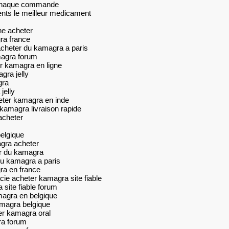
r chaque commande
ents le meilleur medicament
e acheter
ra france
heter du kamagra a paris
magra forum
 kamagra en ligne
gra jelly
gra
jelly
ter kamagra en inde
kamagra livraison rapide
acheter
elgique
agra acheter
 du kamagra
u kamagra a paris
ra en france
ie acheter kamagra site fiable
site fiable forum
magra en belgique
magra belgique
er kamagra oral
ra forum