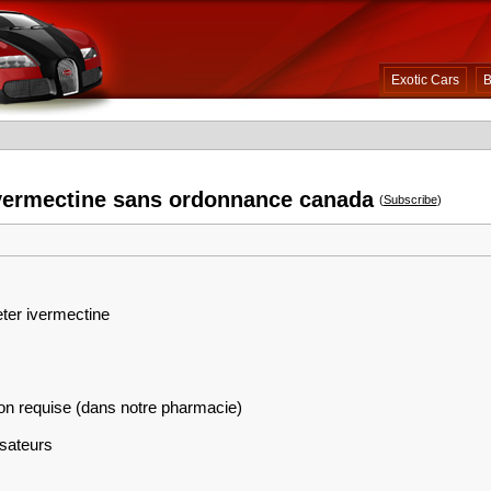
Exotic Cars
B
ivermectine sans ordonnance canada
(
Subscribe
)
eter ivermectine
on requise (dans notre pharmacie)
isateurs