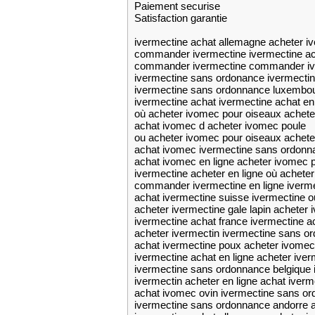
Paiement securise
Satisfaction garantie
ivermectine achat allemagne acheter i
commander ivermectine ivermectine ac
commander ivermectine commander i
ivermectine sans ordonance ivermectin
ivermectine sans ordonnance luxembou
ivermectine achat ivermectine achat en
où acheter ivomec pour oiseaux achete
achat ivomec d acheter ivomec poule
ou acheter ivomec pour oiseaux achete
achat ivomec ivermectine sans ordonn
achat ivomec en ligne acheter ivomec 
ivermectine acheter en ligne où achete
commander ivermectine en ligne iverme
achat ivermectine suisse ivermectine o
acheter ivermectine gale lapin acheter 
ivermectine achat france ivermectine ac
acheter ivermectin ivermectine sans o
achat ivermectine poux acheter ivomec
ivermectine achat en ligne acheter iver
ivermectine sans ordonnance belgique
ivermectin acheter en ligne achat iver
achat ivomec ovin ivermectine sans o
ivermectine sans ordonnance andorre 