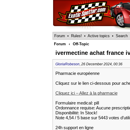
Forum
•
Rules!
•
Active topics
•
Search
Forum
‹
Off-Topic
ivermectine achat france 
GloriaRobeson
,
26 December 2024, 00:36
Pharmacie européenne
Cliquez sur le lien ci-dessous pour ach
Cliquez ici – Allez à la pharmacie
Formulaire medical: pill
Ordonnance requise: Aucune prescripti
Disponibilité: In Stock!
Note 4,54 / 5 base sur 5443 votes d’util
24h support en ligne