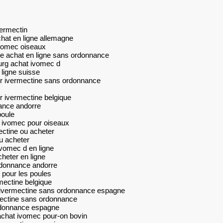
vermectin
hat en ligne allemagne
vomec oiseaux
e achat en ligne sans ordonnance
rg achat ivomec d
 ligne suisse
r ivermectine sans ordonnance
r ivermectine belgique
ance andorre
poule
r ivomec pour oiseaux
ctine ou acheter
u acheter
ivomec d en ligne
heter en ligne
rdonnance andorre
 pour les poules
mectine belgique
 ivermectine sans ordonnance espagne
mectine sans ordonnance
rdonnance espagne
achat ivomec pour-on bovin