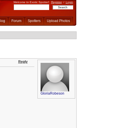
Welcome to Exotic Spotter!
Register
/
Login
log
Forum
Spotters
Upload Photos
Reply
GloriaRobeson