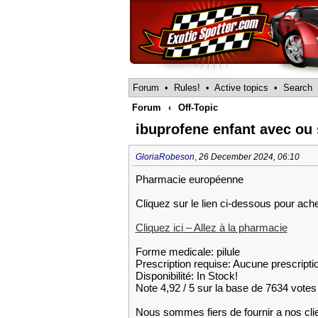
Forum
•
Rules!
•
Active topics
•
Search
Forum
‹
Off-Topic
ibuprofene enfant avec ou
GloriaRobeson
,
26 December 2024, 06:10
Pharmacie européenne
Cliquez sur le lien ci-dessous pour ach
Cliquez ici – Allez à la pharmacie
Forme medicale: pilule
Prescription requise: Aucune prescripti
Disponibilité: In Stock!
Note 4,92 / 5 sur la base de 7634 votes 
Nous sommes fiers de fournir a nos cli