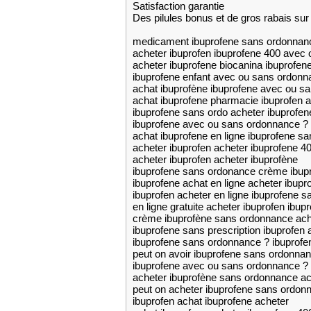
Satisfaction garantie
Des pilules bonus et de gros rabais 
medicament ibuprofene sans ordonnanc
acheter ibuprofen ibuprofene 400 avec
acheter ibuprofene biocanina ibuprofen
ibuprofene enfant avec ou sans ordonn
achat ibuprofène ibuprofene avec ou s
achat ibuprofene pharmacie ibuprofen a
ibuprofene sans ordo acheter ibuprofe
ibuprofene avec ou sans ordonnance ?
achat ibuprofene en ligne ibuprofene s
acheter ibuprofen acheter ibuprofene 4
acheter ibuprofen acheter ibuprofène
ibuprofene sans ordonance crème ibup
ibuprofene achat en ligne acheter ibu
ibuprofen acheter en ligne ibuprofene s
en ligne gratuite acheter ibuprofen ibu
crème ibuprofène sans ordonnance ach
ibuprofene sans prescription ibuprofen 
ibuprofene sans ordonnance ? ibuprof
peut on avoir ibuprofene sans ordonna
ibuprofene avec ou sans ordonnance ? e
acheter ibuprofène sans ordonnance ac
peut on acheter ibuprofene sans ordonn
ibuprofen achat ibuprofene acheter