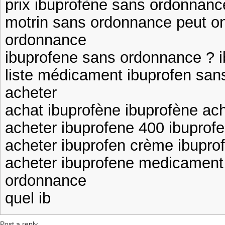
prix ibuprofène sans ordonnanc
motrin sans ordonnance peut on
ordonnance
ibuprofene sans ordonnance ? i
liste médicament ibuprofen san
acheter
achat ibuprofène ibuprofène ach
acheter ibuprofene 400 ibuprof
acheter ibuprofen crème ibupr
acheter ibuprofene medicament
ordonnance
quel ib
Post a reply