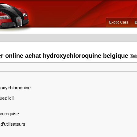
Exotic Cars
B
r online achat hydroxychloroquine belgique
(
Sub
droxychloroquine
ez ici!
on requise
d’utilisateurs