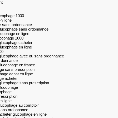
nt
lucophage 1000
n ligne
ge sans ordonnance
glucophage sans ordonnance
ucophage en ligne
ucophage 1000
glucophage acheter
lucophage en ligne
00
glucophage avec ou sans ordonnance
ordonnance
glucophage en france
ge sans prescription
hage achat en ligne
ge acheter
lucophage sans prescription
glucophage
cophage
escription
n ligne
glucophage au comptoir
sans ordonnance
cheter glucophage en ligne