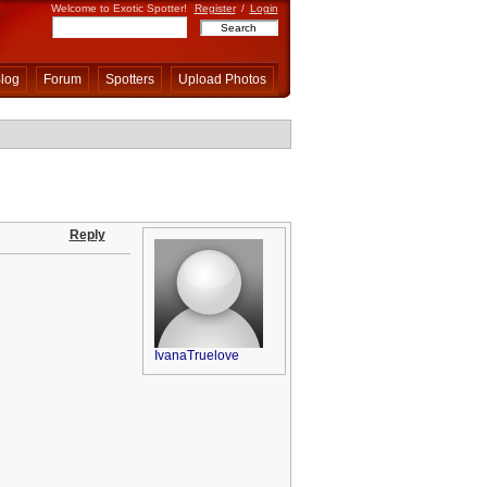
Welcome to Exotic Spotter!
Register
/
Login
log
Forum
Spotters
Upload Photos
Reply
IvanaTruelove