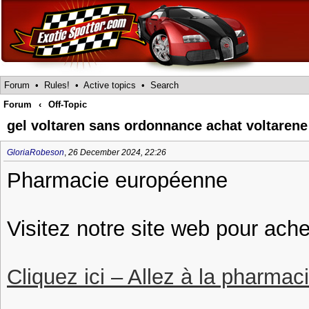
Forum
•
Rules!
•
Active topics
•
Search
Forum
‹
Off-Topic
gel voltaren sans ordonnance achat voltaren
GloriaRobeson
,
26 December 2024, 22:26
Pharmacie européenne
Visitez notre site web pour ache
Cliquez ici – Allez à la pharmac