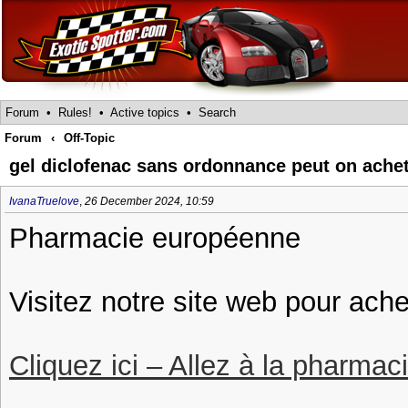
Forum
•
Rules!
•
Active topics
•
Search
Forum
‹
Off-Topic
gel diclofenac sans ordonnance peut on ache
IvanaTruelove
,
26 December 2024, 10:59
Pharmacie européenne
Visitez notre site web pour ache
Cliquez ici – Allez à la pharmac