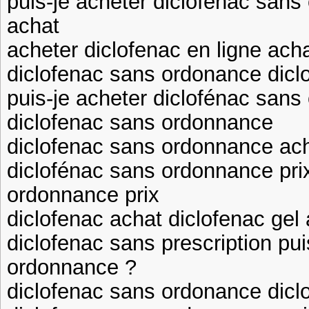
puis-je acheter diclofénac sans
achat
acheter diclofenac en ligne ach
diclofenac sans ordonance dicl
puis-je acheter diclofénac san
diclofenac sans ordonnance
diclofenac sans ordonnance ach
diclofénac sans ordonnance pri
ordonnance prix
diclofenac achat diclofenac ge
diclofenac sans prescription pui
ordonnance ?
diclofenac sans ordonance dic